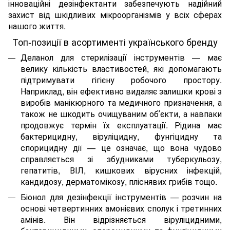
інноваційні дезінфектанти забезпечують надійний
захист від шкідливих мікроорганізмів у всіх сферах
нашого життя.
Топ-позиції в асортименті українського бренду
Деланол для стерилізації інструментів — має
велику кількість властивостей, які допомагають
підтримувати гігієну робочого простору.
Наприклад, він ефективно видаляє залишки крові з
виробів манікюрного та медичного призначення, а
також не шкодить очищуваним обʼєкти, а навпаки
продовжує термін їх експлуатації. Рідина має
бактерицидну, віруліцидну, фунгіцидну та
спорицидну дії — це означає, що вона чудово
справляється зі збудниками туберкульозу,
гепатитів, ВІЛ, кишкових вірусних інфекцій,
кандидозу, дерматомікозу, пліснявих грибів тощо.
Біонол для дезінфекції інструментів — розчин на
основі четвертинних амонієвих сполук і третинних
амінів. Він відрізняється віруліцидними,