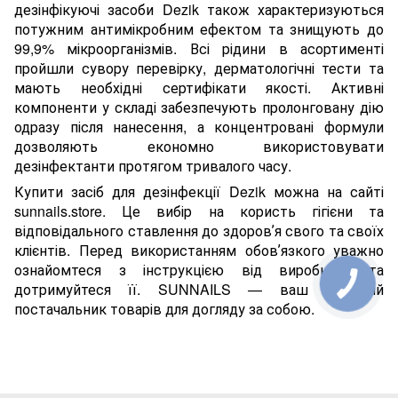
дезінфікуючі засоби Dezik також характеризуються
потужним антимікробним ефектом та знищують до
99,9% мікроорганізмів. Всі рідини в асортименті
пройшли сувору перевірку, дерматологічні тести та
мають необхідні сертифікати якості. Активні
компоненти у складі забезпечують пролонговану дію
одразу після нанесення, а концентровані формули
дозволяють економно використовувати
дезінфектанти протягом тривалого часу.
Купити засіб для дезінфекції Dezik можна на сайті
sunnails.store. Це вибір на користь гігієни та
відповідального ставлення до здоровʼя свого та своїх
клієнтів. Перед використанням обовʼязкого уважно
ознайомтеся з інструкцією від виробника та
дотримуйтеся її. SUNNAILS — ваш надійний
постачальник товарів для догляду за собою.