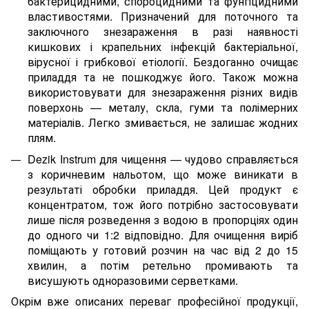
бактерицидними, спороцидними та фунгіцидними
властивостями. Призначений для поточного та
заключного знезараження в разі наявності
кишкових і крапельних інфекцій бактеріальної,
вірусної і грибкової етіології. Бездоганно очищає
приладдя та не пошкоджує його. Також можна
використовувати для знезараження різних видів
поверхонь — металу, скла, гуми та полімерних
матеріалів. Легко змивається, не залишає жодних
плям.
Dezik Instrum для чищення — чудово справляється
з коричневим нальотом, що може виникати в
результаті обробки приладдя. Цей продукт є
концентратом, тож його потрібно застосовувати
лише після розведення з водою в пропорціях один
до одного чи 1:2 відповідно. Для очищення виріб
поміщають у готовий розчин на час від 2 до 15
хвилин, а потім ретельно промивають та
висушують одноразовими серветками.
Окрім вже описаних переваг професійної продукції,