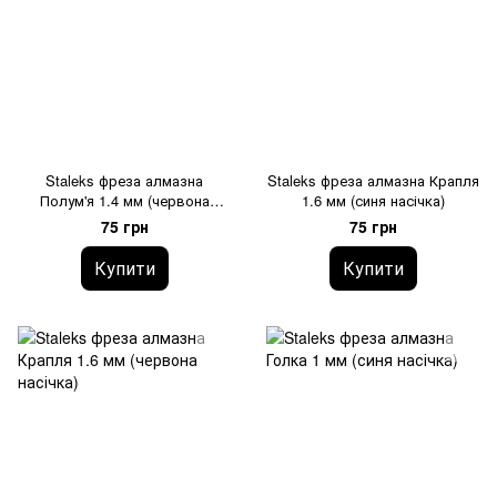
Staleks фреза алмазна
Staleks фреза алмазна Крапля
Полум'я 1.4 мм (червона
1.6 мм (синя насічка)
насічка)
75 грн
75 грн
Купити
Купити