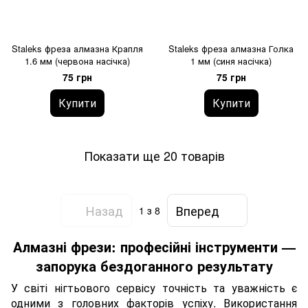
Staleks фреза алмазна Крапля
Staleks фреза алмазна Голка
1.6 мм (червона насічка)
1 мм (синя насічка)
75 грн
75 грн
Купити
Купити
Показати ще 20 товарів
Назад
Вперед
1
з 8
Алмазні фрези: професійні інструменти —
запорука бездоганного результату
У світі нігтьового сервісу точність та уважність є
одними з головних факторів успіху. Використання