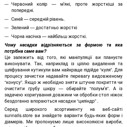
Червоний колір — мʼякі, проте жорсткіші за
попередні.
Синій — середній рівень.
Зелений — достатньо жорсткі
Чорна насічка — найбільш жорсткі.
Чому насадки відрізняються за формою та яка
потрібна саме вам?
Це залежить від того, які маніпуляції ви плануєте
виконувати. Так, наприклад із ціллю видалення та
шліфування кутикули вам найкраще підійде “куля”. Для
процесу зачистки надавайте перевагу видовженому
“конусу”. Якщо ж необхідно зняти штучне покриття чи
очистити грубу шкіру — обирайте “полумʼя”. А із
задачею коригування довжини чи обробки стоп ніжок
бездоганно впораються насадки “циліндр” .
Серед широкого асортименту на веб-сайті
sunnails.store ви знайдете варіанти будь-яких форм і
діамерів. Ми пропонуємо лише високоякісні вироби,