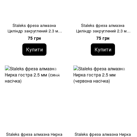
Staleks фреза алмазна
Staleks фреза алмазна
Циліндр закруглений 2.3 мм
Циліндр закруглений 2.3 мм
(червона насічка)
(зелена насічка)
75 грн
75 грн
Купити
Купити
Staleks фреза алмазна Нирка
Staleks фреза алмазна Нирка