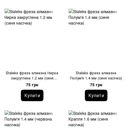
Staleks фреза алмазна Нирка
Staleks фреза алмазна
закруглена 1.2 мм (синя
Полум'я 1.4 мм (синя насічка)
насічка)
75 грн
75 грн
Купити
Купити