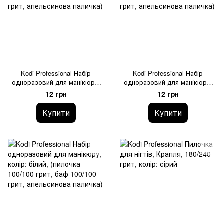
Kodi Professional Набір
Kodi Professional Набір
одноразовий для манікюру,
одноразовий для манікюру,
колір: білий, (пилочка 120/120
колір: зелений, (пилочка
12 грн
12 грн
грит, баф 120/120 грит,
120/120 грит, баф 120/120
апельсинова паличка)
грит, апельсинова паличка)
Купити
Купити