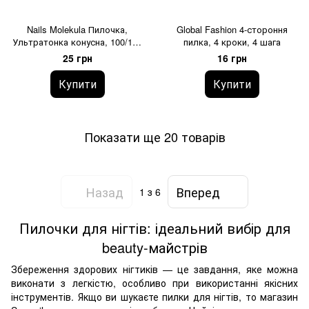
Nails Molekula Пилочка,
Global Fashion 4-стороння
Ультратонка конусна, 100/180
пилка, 4 кроки, 4 шага
грит
25 грн
16 грн
Купити
Купити
Показати ще 20 товарів
Назад
Вперед
1
з 6
Пилочки для нігтів: ідеальний вибір для
beauty-майстрів
Збереження здорових нігтиків — це завдання, яке можна
виконати з легкістю, особливо при використанні якісних
інструментів. Якщо ви шукаєте пилки для нігтів, то магазин