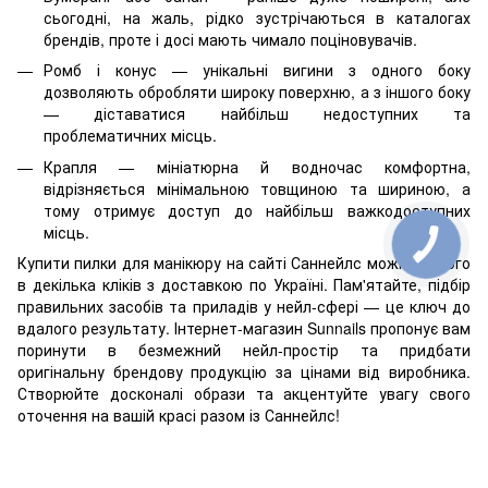
сьогодні, на жаль, рідко зустрічаються в каталогах
брендів, проте і досі мають чимало поціновувачів.
Ромб і конус — унікальні вигини з одного боку
дозволяють обробляти широку поверхню, а з іншого боку
— діставатися найбільш недоступних та
проблематичних місць.
Крапля — мініатюрна й водночас комфортна,
відрізняється мінімальною товщиною та шириною, а
тому отримує доступ до найбільш важкодоступних
місць.
Купити пилки для манікюру на сайті Саннейлс можна всього
в декілька кліків з доставкою по Україні. Пам'ятайте, підбір
правильних засобів та приладів у нейл-сфері — це ключ до
вдалого результату. Інтернет-магазин Sunnails пропонує вам
поринути в безмежний нейл-простір та придбати
оригінальну брендову продукцію за цінами від виробника.
Створюйте досконалі образи та акцентуйте увагу свого
оточення на вашій красі разом із Саннейлс!