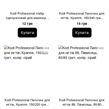
Kodi Professional Набір
Kodi Professional Пилочка для
одноразовий для манікюру,
нігтів, Крапля, 180/240 грит,
колір: білий, (пилочка 100/100
колір: сірий
12 грн
14 грн
грит, баф 100/100 грит,
апельсинова паличка)
Купити
Купити
Kodi Professional Пилочка для
Kodi Professional Пилочка для
нігтів, Крапля, 150/220 грит,
нігтів 88, Півмісяць, 80/80
колір: сірий
грит, колір: сірий