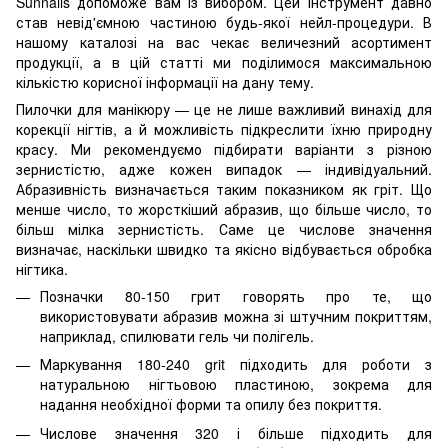
Sunnails допоможе вам із вибором. Цей інструмент давно
став невід'ємною частиною будь-якої нейл-процедури. В
нашому каталозі на вас чекає величезний асортимент
продукції, а в цій статті ми поділимося максимальною
кількістю корисної інформації на дану тему.
Пилочки для манікюру — це не лише важливий винахід для
корекції нігтів, а й можливість підкреслити їхню природну
красу. Ми рекомендуємо підбирати варіанти з різною
зернистістю, адже кожен випадок — індивідуальний.
Абразивність визначається таким показником як гріт. Що
менше число, то жорсткіший абразив, що більше число, то
більш мілка зернистість. Саме це числове значення
визначає, наскільки швидко та якісно відбувається обробка
нігтика.
Позначки 80-150 грит говорять про те, що
використовувати абразив можна зі штучним покриттям,
наприклад, спилювати гель чи полігель.
Маркування 180-240 grit підходить для роботи з
натуральною нігтьовою пластиною, зокрема для
надання необхідної форми та опилу без покриття.
Числове значення 320 і більше підходить для