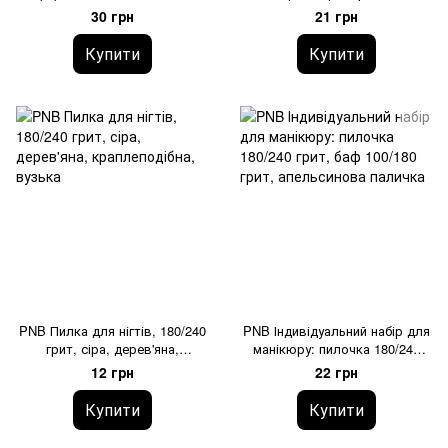
дерев'яній основі, 3 шт
30 грн
21 грн
Купити
Купити
PNB Пилка для нігтів, 180/240
PNB Індивідуальний набір для
грит, сіра, дерев'яна,
манікюру: пилочка 180/240
краплеподібна, вузька
грит, баф 100/180 грит,
12 грн
22 грн
апельсинова паличка
Купити
Купити