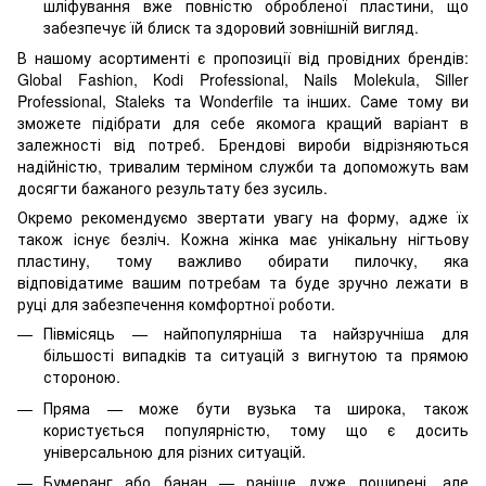
шліфування вже повністю обробленої пластини, що
забезпечує їй блиск та здоровий зовнішній вигляд.
В нашому асортименті є пропозиції від провідних брендів:
Global Fashion, Kodi Professional, Nails Molekula, Siller
Professional, Staleks та Wonderfile та інших. Саме тому ви
зможете підібрати для себе якомога кращий варіант в
залежності від потреб. Брендові вироби відрізняються
надійністю, тривалим терміном служби та допоможуть вам
досягти бажаного результату без зусиль.
Окремо рекомендуємо звертати увагу на форму, адже їх
також існує безліч. Кожна жінка має унікальну нігтьову
пластину, тому важливо обирати пилочку, яка
відповідатиме вашим потребам та буде зручно лежати в
руці для забезпечення комфортної роботи.
Півмісяць — найпопулярніша та найзручніша для
більшості випадків та ситуацій з вигнутою та прямою
стороною.
Пряма — може бути вузька та широка, також
користується популярністю, тому що є досить
універсальною для різних ситуацій.
Бумеранг або банан — раніше дуже поширені, але