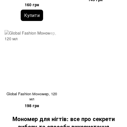
для роботи з полігелем
160 грн
Купити
Global Fashion Мономер, 120
мл
198 грн
Мономер для нігтів: все про секрети
вибору та способи використання