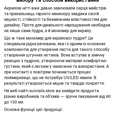
Акрилові нігті вже давно завоювали серця майстрів
та прихильниць гарного манікюру завдяки своїй
міцності, стійкості та безмежним властивостям для
дизайну. Проте для ідеального нарощування необхідна
не лише сама пудра, а й мономер для акрилу.
Що ж таке мономер для акрилової пудри? Це
спеціальна рідка речовина, яка і є одним із основних
компонентів для утворення пасти для такого способу
створення штучних нігтиків. Вона вступає в хімічну
реакцію з пудрою, утворюючи матеріал комфортної
густини, який є легким у нанесенні та використанні. А
при контакті з повітрям починається процес
полімеризації, що не потребує UV/LED лампи. В
результаті утворюється міцне та тверде покриття.
На веб-сайті sunnails.store ви знайдете продукти
різних виробників та обʼємів — зручні пакування від 60
до 130 мл.
Основні функції цієї продукції: