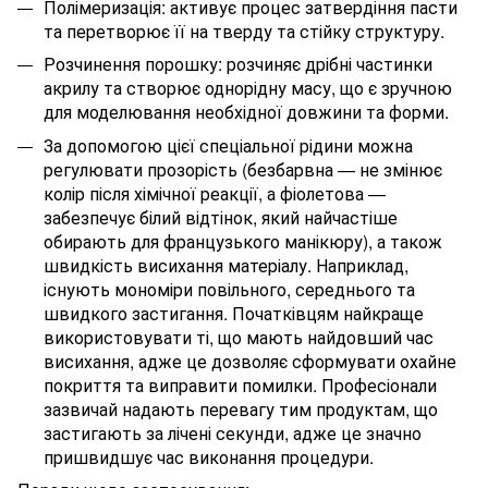
Полімеризація: активує процес затвердіння пасти
та перетворює її на тверду та стійку структуру.
Розчинення порошку: розчиняє дрібні частинки
акрилу та створює однорідну масу, що є зручною
для моделювання необхідної довжини та форми.
За допомогою цієї спеціальної рідини можна
регулювати прозорість (безбарвна — не змінює
колір після хімічної реакції, а фіолетова —
забезпечує білий відтінок, який найчастіше
обирають для французького манікюру), а також
швидкість висихання матеріалу. Наприклад,
існують мономіри повільного, середнього та
швидкого застигання. Початківцям найкраще
використовувати ті, що мають найдовший час
висихання, адже це дозволяє сформувати охайне
покриття та виправити помилки. Професіонали
зазвичай надають перевагу тим продуктам, що
застигають за лічені секунди, адже це значно
пришвидшує час виконання процедури.