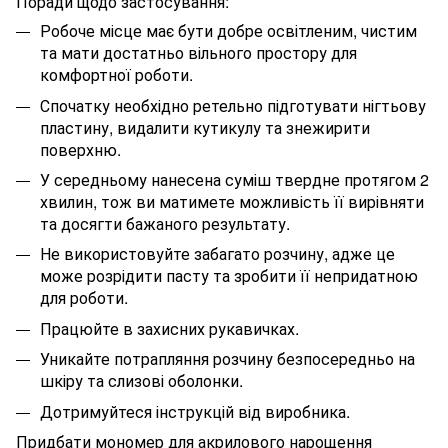
Поради щодо застосування:
Робоче місце має бути добре освітленим, чистим
та мати достатньо вільного простору для
комфортної роботи.
Спочатку необхідно ретельно підготувати нігтьову
пластину, видалити кутикулу та знежирити
поверхню.
У середньому нанесена суміш твердне протягом 2
хвилин, тож ви матимете можливість її вирівняти
та досягти бажаного результату.
Не використовуйте забагато розчину, адже це
може розрідити пасту та зробити її непридатною
для роботи.
Працюйте в захисних рукавичках.
Уникайте потрапляння розчину безпосередньо на
шкіру та слизові оболонки.
Дотримуйтеся інструкцій від виробника.
Придбати мономер для акрилового нарощення