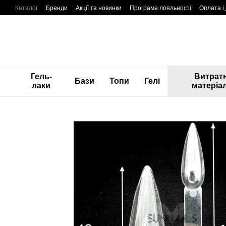
Перейти до основного контенту
Каталог
Бренди
Акції та новинки
Програма лояльності
Оплата і
Гель-
Витратн
Бази
Топи
Гелі
лаки
матеріа