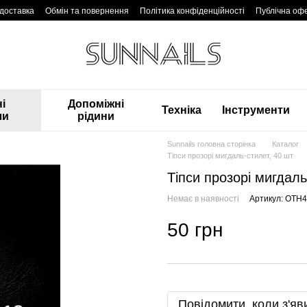
 доставка
Обмін та повернення
Політика конфіденційності
Публічна оф
і
Допоміжні
Техніка
Інструменти
ли
рідини
Sunnails головна сторінка
Каталог
Тіпси прозорі мигдаль-стилет, 40 шт
Тіпси прозорі мигдаль
Немає в наявності
Артикул: OTH
50 грн
Повідомити, коли з'яв