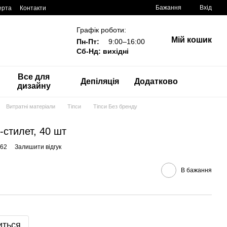
Бажання
Вхід
ерта
Контакти
Графік роботи:
Мій кошик
Пн-Пт:
9:00–16:00
Сб-Нд: вихідні
Все для
Депіляція
Додатково
дизайну
Витратні матеріали
Тіпси
Тіпси Без бренду
-стилет, 40 шт
462
Залишити відгук
В бажання
иться