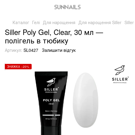
Каталог
Гелі
Для нарощення
Для нарощення Siller
Sille
Siller Poly Gel, Clear, 30 мл —
полігель в тюбику
Артикул:
SL0427
Залишити відгук
ЗНИЖКА −20%