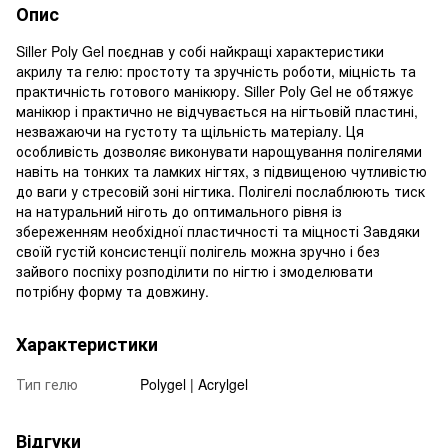
Опис
Siller Poly Gel поєднав у собі найкращі характеристики
акрилу та гелю: простоту та зручність роботи, міцність та
практичність готового манікюру. Siller Poly Gel не обтяжує
манікюр і практично не відчувається на нігтьовій пластині,
незважаючи на густоту та щільність матеріалу. Ця
особливість дозволяє виконувати нарощування полігелями
навіть на тонких та ламких нігтях, з підвищеною чутливістю
до ваги у стресовій зоні нігтика. Полігелі послаблюють тиск
на натуральний ніготь до оптимального рівня із
збереженням необхідної пластичності та міцності Завдяки
своїй густій ​​консистенції полігель можна зручно і без
зайвого поспіху розподілити по нігтю і змоделювати
потрібну форму та довжину.
Характеристики
Тип гелю
Polygel | Acrylgel
Відгуки