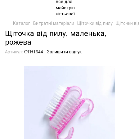
Каталог
Витратні матеріали
Щіточки від пилу
Щіточки ві
Щіточка від пилу, маленька,
рожева
Артикул:
OTH1644
Залишити відгук