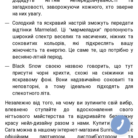
загадковості, заворожуючи кожного, хто зверне
на них увагу.
Солодкий та яскравий настрій зможуть передати
відтінки Marmelad. Ці “мармеладки” пропонують
широкий спектр веселих та насичених, ніжних та
соковитих кольорів, які підкреслять вашу
жіночність та енергію. Це саме те, що потрібно у
весняно-літній період.
Black Snow своєю назвою говорить, що тут
присутні чорні крихти, схожі на сніжинки на
яскравому фоні. Вони надзвичайно соковиті та
неповторні, а тому ідеально підходять для
спекотного літа.
Незалежно від того, на чому ви зупините свій вибір,
впевнено ступайте до вдосконалення свого
нігтьового майстерства та відкривайте безмежну
красу нейл-дизайну разом з нами. Купити гель лак
Сага можна в нашому інтернет-магазині Sunnails. Ми є
офіційним партнером, дистрибʼютором та