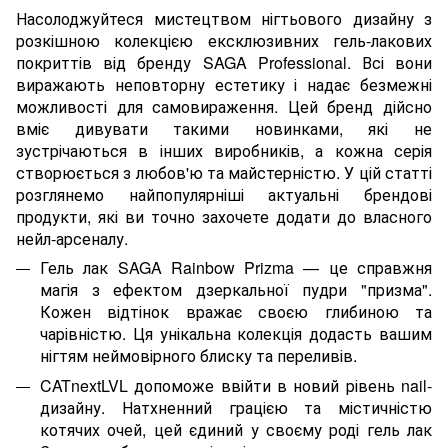
Насолоджуйтеся мистецтвом нігтьового дизайну з
розкішною колекцією ексклюзивних гель-лакових
покриттів від бренду SAGA Professional. Всі вони
виражають неповторну естетику і надає безмежні
можливості для самовираження. Цей бренд дійсно
вміє дивувати такими новинками, які не
зустрічаються в інших виробників, а кожна серія
створюється з любов'ю та майстерністю. У цій статті
розглянемо найпопулярніші актуальні брендові
продукти, які ви точно захочете додати до власного
нейл-арсеналу.
Гель лак SAGA Rainbow Prizma — це справжня
магія з ефектом дзеркальної пудри "призма".
Кожен відтінок вражає своєю глибиною та
чарівністю. Ця унікальна колекція додасть вашим
нігтям неймовірного блиску та переливів.
CATnextLVL допоможе ввійти в новий рівень nail-
дизайну. Натхненний грацією та містичністю
котячих очей, цей єдиний у своєму роді гель лак