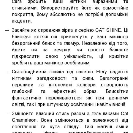
Сага зробить ваші нігтики виразними та
стильними. Використовуйте його як самостійне
покриття, йому абсолютно не потрібні допоміжні
акценти.
Засяйте як справжня зірка з серією CAT SHINE. Ці
блискучі котячі очі привнесуть у ваш манікюр
бездоганний блиск та гламур. Незалежно від того,
йдете ви на вечірку, чи просто бажаєте
підкреслити свою унікальність, ці крихітки
зроблять ваш манікюр особливим.
Світловідбивна лінійка під назвою Fiery надасть
нігтикам загадковості та сили. Багатогранні
переливи та інтенсивні кольори створюють
глибокий та ефектний образ. Блискітки
фантастично переливаються як при денному
світлі, так і при штучному освітленні і навіть вночі!
Змінюйте власний стиль разом з гель-лаками Cat
Chameleon. Вони змінюються в залежності від
освітлення та кута огляду. Такі магічні зміни
додадуть нігтям непередбачуваності та