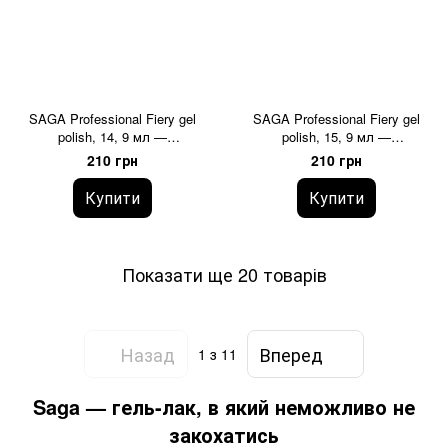
SAGA Professional Fiery gel
SAGA Professional Fiery gel
polish, 14, 9 мл —
polish, 15, 9 мл —
світловідбивний гель-лак
світловідбивний гель-лак
210 грн
210 грн
Купити
Купити
Показати ще 20 товарів
Назад
Вперед
1
з 11
Saga — гель-лак, в який неможливо не
закохатись