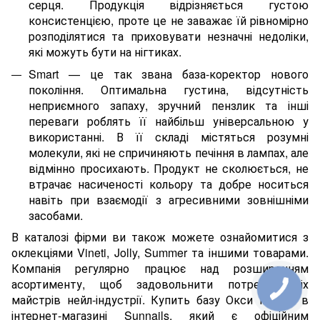
серця. Продукція відрізняється густою
консистенцією, проте це не заважає їй рівномірно
розподілятися та приховувати незначні недоліки,
які можуть бути на нігтиках.
Smart — це так звана база-коректор нового
покоління. Оптимальна густина, відсутність
неприємного запаху, зручний пензлик та інші
переваги роблять її найбільш універсальною у
використанні. В її складі містяться розумні
молекули, які не спричиняють печіння в лампах, але
відмінно просихають. Продукт не сколюється, не
втрачає насиченості кольору та добре носиться
навіть при взаємодії з агресивними зовнішніми
засобами.
В каталозі фірми ви також можете ознайомитися з
оклекціями Vineti, Jolly, Summer та іншими товарами.
Компанія регулярно працює над розширенням
асортименту, щоб задовольнити потреби всіх
майстрів нейл-індустрії. Купить базу Окси можна в
інтернет-магазині Sunnails, який є офіційним