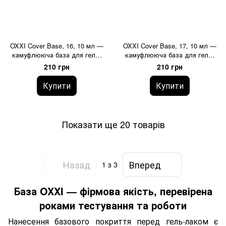
OXXI Cover Base, 16, 10 мл —
OXXI Cover Base, 17, 10 мл —
камуфлююча база для гель-
камуфлююча база для гель-
лаку
лаку
210 грн
210 грн
Купити
Купити
Показати ще 20 товарів
Назад
Вперед
1
з 3
База OXXI — фірмова якість, перевірена
роками тестування та роботи
Нанесення базового покриття перед гель-лаком є