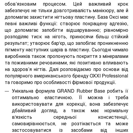
обов’язковим процесом. Цей важливий крок
забезпечує не тільки довготривалість манікюру, але й
допомагає захистити нігтьову пластину. База Оксі має
певні важливі функції: створює покращену адгезію,
що допомагає запобігти відшаруванню; рівномірно
розподіляє тиск на ніготь, приносячи більш стійкий
результат; утворює бар'єр, що запобігає проникненню
пігменту наступних шарів в пластину. Сьогодні чимало
виробників також пропонують покриття з мінералами
та поживними речовинами, які позитивно впливають
на здоров’я нігтів. Далі розповідаємо про основи від
популярного американського бренду OXXI Professional
та говоримо про особливості фірмової продукції.
Унікальна формула GRAND Rubber Base робить її
оптимально еластичною. ЇЇ можна і треба
використовувати для корекції, вона забезпечує
дбайливий догляд, а також має нормальну
в'язкість середньої консистенції,
самовирівнюється, не розтікається та може
застосовуватися із засобами від інших