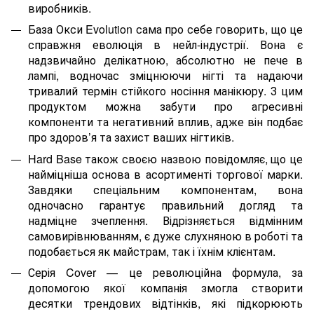
виробників.
База Окси Evolution сама про себе говорить, що це
справжня еволюція в нейл-індустрії. Вона є
надзвичайно делікатною, абсолютно не пече в
лампі, водночас зміцнюючи нігті та надаючи
тривалий термін стійкого носіння манікюру. З цим
продуктом можна забути про агресивні
компоненти та негативний вплив, адже він подбає
про здоров’я та захист ваших нігтиків.
Hard Base також своєю назвою повідомляє, що це
найміцніша основа в асортименті торгової марки.
Завдяки спеціальним компонентам, вона
одночасно гарантує правильний догляд та
надміцне зчеплення. Відрізняється відмінним
самовирівнюванням, є дуже слухняною в роботі та
подобається як майстрам, так і їхнім клієнтам.
Серія Cover — це революційна формула, за
допомогою якої компанія змогла створити
десятки трендових відтінків, які підкорюють