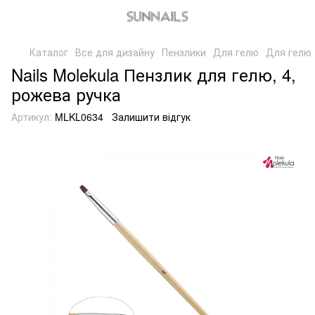
Каталог
Все для дизайну
Пензлики
Для гелю
Для гелю 
Nails Molekula Пензлик для гелю, 4,
рожева ручка
Артикул:
MLKL0634
Залишити відгук