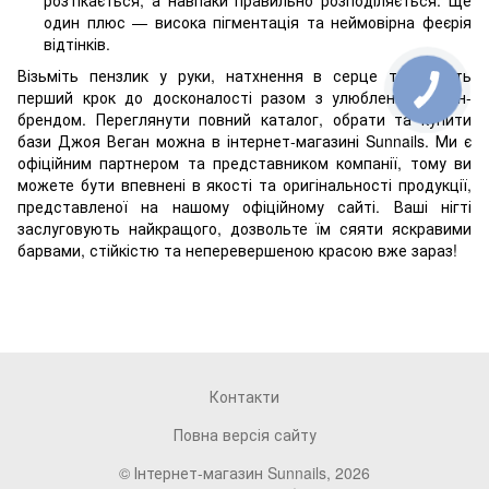
розтікається, а навпаки правильно розподіляється. Ще
один плюс — висока пігментація та неймовірна феєрія
відтінків.
Візьміть пензлик у руки, натхнення в серце та зробіть
перший крок до досконалості разом з улюбленим веган-
брендом. Переглянути повний каталог, обрати та купити
бази Джоя Веган можна в інтернет-магазині Sunnails. Ми є
офіційним партнером та представником компанії, тому ви
можете бути впевнені в якості та оригінальності продукції,
представленої на нашому офіційному сайті. Ваші нігті
заслуговують найкращого, дозвольте їм сяяти яскравими
барвами, стійкістю та неперевершеною красою вже зараз!
Контакти
Повна версія сайту
© Інтернет-магазин Sunnails, 2026