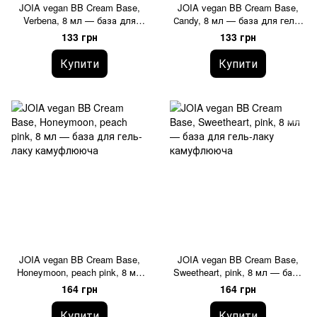
JOIA vegan BB Cream Base,
JOIA vegan BB Cream Base,
Verbena, 8 мл — база для
Сandy, 8 мл — база для гель-
гель-лаку камуфлююча
лаку камуфлююча
133 грн
133 грн
Купити
Купити
JOIA vegan BB Cream Base,
JOIA vegan BB Cream Base,
Honeymoon, peach pink, 8 мл
Sweetheart, pink, 8 мл — база
— база для гель-лаку
для гель-лаку камуфлююча
164 грн
164 грн
камуфлююча
Купити
Купити