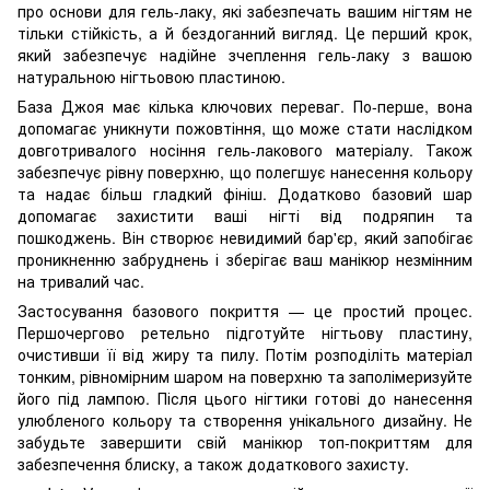
про основи для гель-лаку, які забезпечать вашим нігтям не
тільки стійкість, а й бездоганний вигляд. Це перший крок,
який забезпечує надійне зчеплення гель-лаку з вашою
натуральною нігтьовою пластиною.
База Джоя має кілька ключових переваг. По-перше, вона
допомагає уникнути пожовтіння, що може стати наслідком
довготривалого носіння гель-лакового матеріалу. Також
забезпечує рівну поверхню, що полегшує нанесення кольору
та надає більш гладкий фініш. Додатково базовий шар
допомагає захистити ваші нігті від подряпин та
пошкоджень. Він створює невидимий бар'єр, який запобігає
проникненню забруднень і зберігає ваш манікюр незмінним
на тривалий час.
Застосування базового покриття — це простий процес.
Першочергово ретельно підготуйте нігтьову пластину,
очистивши її від жиру та пилу. Потім розподіліть матеріал
тонким, рівномірним шаром на поверхню та заполімеризуйте
його під лампою. Після цього нігтики готові до нанесення
улюбленого кольору та створення унікального дизайну. Не
забудьте завершити свій манікюр топ-покриттям для
забезпечення блиску, а також додаткового захисту.