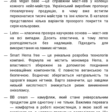
Joia Vegan base —це справжній маст-хев у колекції
кожного нейл-майстра. Український виробник пропонує
гіпоалергенну продукцію, в чому вже встигли
переконатися тисячі майстрів та їхні клієнти. В каталозі
представлені кілька варіантів прозорого покриття та
серія кольорових.
Latex — класична прозора каучукова основа — маст-хев
на всі випадки. Досить еластична, а тому легко
розподіляється без надлишків. Підходить для
використання на ламких нігтиках.
Smart Hema free — це унікальна розробка технологів
компанії. Формула не містить мономера Hema, а
властивості збережені за допомогою поєднання
інноваційних компонентів. Є повністю веганською та
безпечною. Водночас зберігається натуральність та
здоров'я ваших нігтиків. Варто зазначити, що завдяки
низькій кислотності знижується ризик виникнення
оніхолізису.
BB cream — камуфляж, який стане універсальним
продуктом для однотону і не тільки. Важлива перевага
— комфортна в роботі консистенція, з якою засіб не