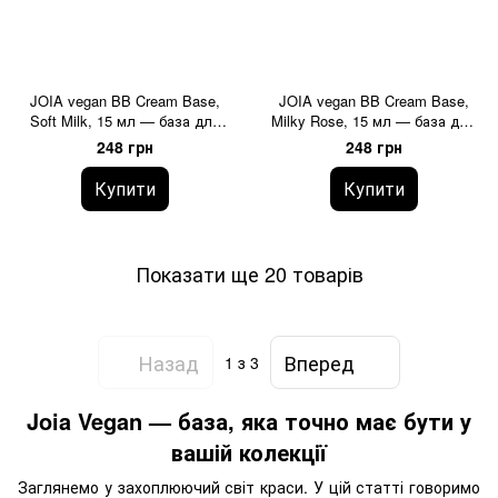
JOIA vegan BB Cream Base,
JOIA vegan BB Cream Base,
Soft Milk, 15 мл — база для
Milky Rose, 15 мл — база для
гель-лаку камуфлююча
гель-лаку камуфлююча
248 грн
248 грн
Купити
Купити
Показати ще 20 товарів
Назад
Вперед
1
з 3
Joia Vegan — база, яка точно має бути у
вашій колекції
Заглянемо у захоплюючий світ краси. У цій статті говоримо