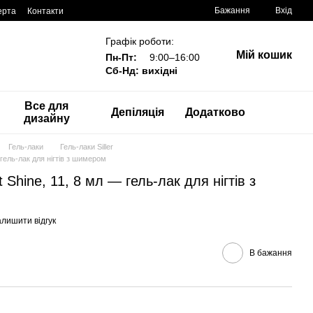
Бажання
Вхід
ерта
Контакти
Графік роботи:
Мій кошик
Пн-Пт:
9:00–16:00
Сб-Нд: вихідні
Все для
Депіляція
Додатково
дизайну
Гель-лаки
Гель-лаки Siller
л — гель-лак для нігтів з шимером
iant Shine, 11, 8 мл — гель-лак для нігтів з
алишити відгук
В бажання