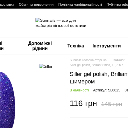
 доставка
Обмін та повернення
Політика конфіденційності
Публічна оф
і
Допоміжні
Техніка
Інструменти
ли
рідини
Sunnails головна сторінка
Каталог
Siller gel polish, Brilliant Shine, 11, 8 м
Siller gel polish, Brill
шимером
В наявності
Артикул: SL0025
З
116 грн
145 грн