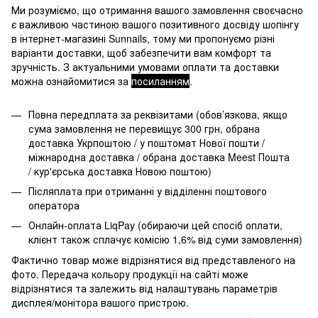
Ми розуміємо, що отримання вашого замовлення своєчасно
є важливою частиною вашого позитивного досвіду шопінгу
в інтернет-магазині Sunnails, тому ми пропонуємо різні
варіанти доставки, щоб забезпечити вам комфорт та
зручність. З актуальними умовами оплати та доставки
можна ознайомитися за
посиланням
.
Повна передплата за реквізитами (обов’язкова, якщо
сума замовлення не перевищує 300 грн, обрана
доставка Укрпоштою / у поштомат Нової пошти /
міжнародна доставка / обрана доставка Meest Пошта
/ кур'єрська доставка Новою поштою)
Післяплата при отриманні у відділенні поштового
оператора
Онлайн-оплата LiqPay (обираючи цей спосіб оплати,
клієнт також сплачує комісію 1,6% від суми замовлення)
Фактично товар може відрізнятися від представленого на
фото. Передача кольору продукції на сайті може
відрізнятися та залежить від налаштувань параметрів
дисплея/монітора вашого пристрою.