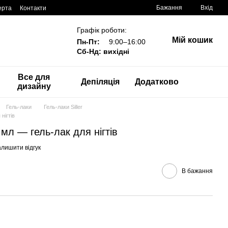
Бажання
Вхід
ерта
Контакти
Графік роботи:
Мій кошик
Пн-Пт:
9:00–16:00
Сб-Нд: вихідні
Все для
Депіляція
Додатково
дизайну
Гель-лаки
Гель-лаки Siller
 нігтів
 8 мл — гель-лак для нігтів
алишити відгук
В бажання