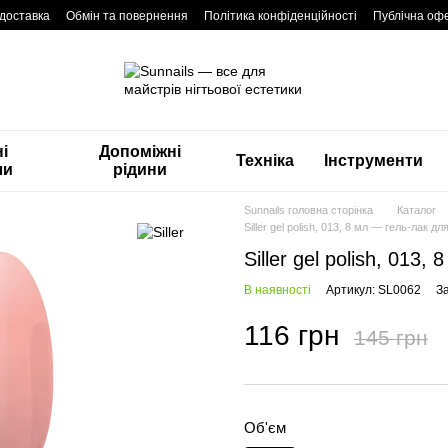
 доставка
Обмін та повернення
Політика конфіденційності
Публічна оф
і
Допоміжні
Техніка
Інструменти
ли
рідини
Sunnails головна сторінка
Каталог
Siller gel polish, 013, 8 мл — гель-лак для
Siller gel polish, 013,
В наявності
Артикул: SL0062
З
116 грн
145 грн
Об'єм