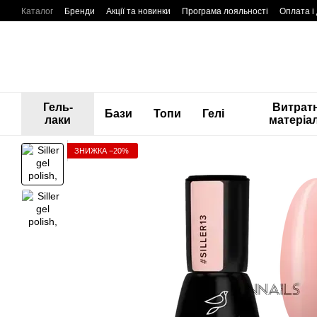
Перейти до основного контенту
Каталог
Бренди
Акції та новинки
Програма лояльності
Оплата і
Гель-
Витратн
Бази
Топи
Гелі
лаки
матеріа
ЗНИЖКА −20%