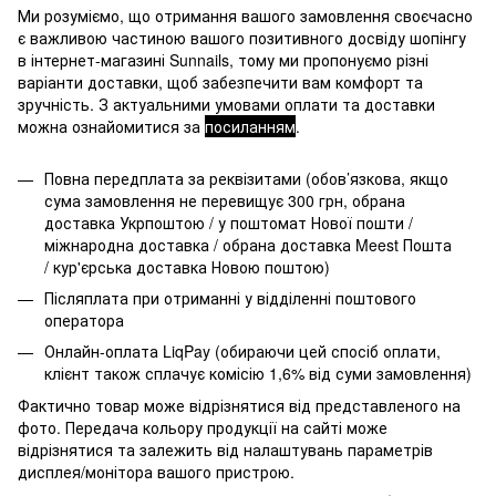
Ми розуміємо, що отримання вашого замовлення своєчасно
є важливою частиною вашого позитивного досвіду шопінгу
в інтернет-магазині Sunnails, тому ми пропонуємо різні
варіанти доставки, щоб забезпечити вам комфорт та
зручність. З актуальними умовами оплати та доставки
можна ознайомитися за
посиланням
.
Повна передплата за реквізитами (обов’язкова, якщо
сума замовлення не перевищує 300 грн, обрана
доставка Укрпоштою / у поштомат Нової пошти /
міжнародна доставка / обрана доставка Meest Пошта
/ кур'єрська доставка Новою поштою)
Післяплата при отриманні у відділенні поштового
оператора
Онлайн-оплата LiqPay (обираючи цей спосіб оплати,
клієнт також сплачує комісію 1,6% від суми замовлення)
Фактично товар може відрізнятися від представленого на
фото. Передача кольору продукції на сайті може
відрізнятися та залежить від налаштувань параметрів
дисплея/монітора вашого пристрою.