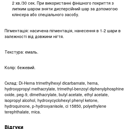
2 хв./30 сек. При використанні фінішного покриття з
липким шаром зняти дисперсійний шар за допомогою
клінсера або cпеціального засобу.
Пігментація: насичена пігментація, нанесення в 1-2 шари в
залежності від довжини нігтя.
Текстура: емаль.
Колір: бежевий.
Склад: Di-Hema trimethylhexyl dicarbamate, hema,
hydroxypropyl methacrylate, trimethyl-benzoyl diphenylphosphine
oxide, peg-9, dimethacrylate, butyl acetate, ethyl acetate,
isopropyl alcohol, hydroxycyclohexyl phenyl ketone,
hydroquinone, p-hydroxyanisole, ci 15850, polyethylene
terephthalate, mica.
Відгуки