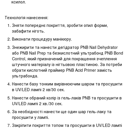
ксилол.
Технологія нанесення:
Зняти попереднє покриття, зробити опил форми,
забафити ніготь.
Виконати процедуру манікюру.
Знежирити та нанести дегідратор PNB Nail Dehydrator
або PNB Nail Prep та безкислотний ультрабонд PNB Bond
Control, який призначений для покращення зчеплення
штучного матеріалу із нігтьовою пластиною. За потреби
обрати кислотний праймер PNB Acid Primer замість
ультрабонда.
Нанести базу тонким вирівнюючим шаром та просушити
в UV/LED лампі 2 хв/30 сек.
Нанести обраний колір із гель-лаків PNB та просушити в
UV/LED лампі 2 хв./30 сек.
За необхідності нанести ще один шар гель-лаку та
просушити у лампі.
Закріпити покриття топом та просушити в UV/LED лампі