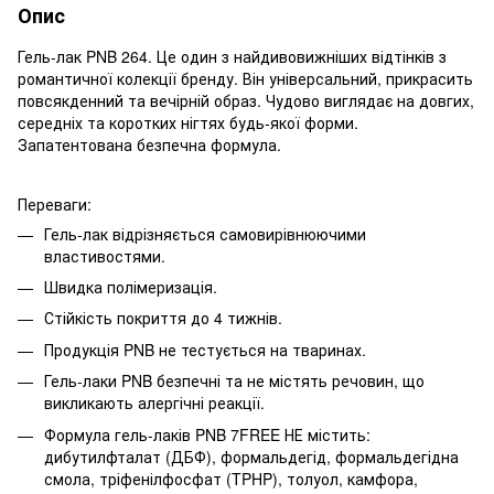
Опис
Гель-лак PNB 264. Це один з найдивовижніших відтінків з
романтичної колекції бренду. Він універсальний, прикрасить
повсякденний та вечірній образ. Чудово виглядає на довгих,
середніх та коротких нігтях будь-якої форми.
Запатентована безпечна формула.
Переваги:
Гель-лак відрізняється самовирівнюючими
властивостями.
Швидка полімеризація.
Стійкість покриття до 4 тижнів.
Продукція PNB не тестується на тваринах.
Гель-лаки PNB безпечні та не містять речовин, що
викликають алергічні реакції.
Формула гель-лаків PNB 7FREE НЕ містить:
дибутилфталат (ДБФ), формальдегід, формальдегідна
смола, тріфенілфосфат (TPHP), толуол, камфора,