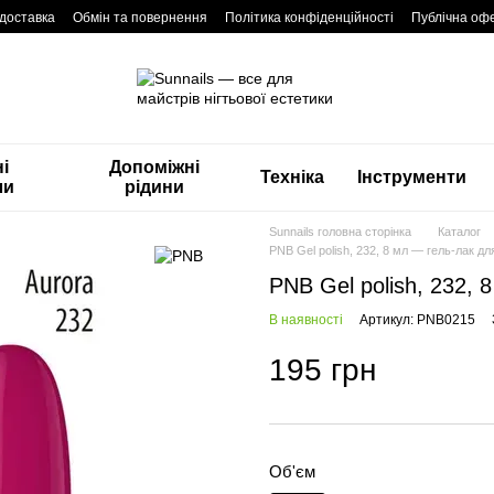
 доставка
Обмін та повернення
Політика конфіденційності
Публічна оф
і
Допоміжні
Техніка
Інструменти
ли
рідини
Sunnails головна сторінка
Каталог
PNB Gel polish, 232, 8 мл — гель-лак для
PNB Gel polish, 232, 
В наявності
Артикул: PNB0215
195 грн
Об'єм