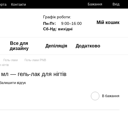
Бажання
Вхід
ерта
Контакти
Графік роботи:
Мій кошик
Пн-Пт:
9:00–16:00
Сб-Нд: вихідні
Все для
Депіляція
Додатково
дизайну
Гель-лаки
Гель-лаки PNB
 нігтів
8 мл — гель-лак для нігтів
Залишити відгук
В бажання