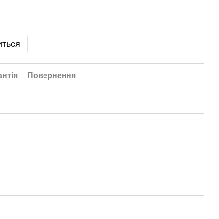
иться
антія
Повернення