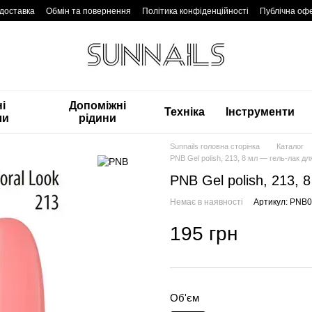
 доставка
Обмін та повернення
Політика конфіденційності
Публічна оф
і
Допоміжні
Техніка
Інструменти
ли
рідини
Sunnails головна сторінка
Каталог
PNB Gel polish, 213, 8 мл — гель-лак для
PNB Gel polish, 213, 
Немає в наявності
Артикул: PNB
195 грн
Об'єм