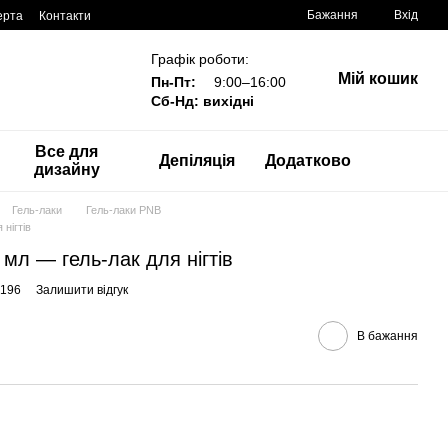
Бажання
Вхід
ерта
Контакти
Графік роботи:
Мій кошик
Пн-Пт:
9:00–16:00
Сб-Нд: вихідні
Все для
Депіляція
Додатково
дизайну
Гель-лаки
Гель-лаки PNB
 нігтів
8 мл — гель-лак для нігтів
0196
Залишити відгук
В бажання