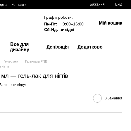
Бажання
Вхід
ерта
Контакти
Графік роботи:
Мій кошик
Пн-Пт:
9:00–16:00
Сб-Нд: вихідні
Все для
Депіляція
Додатково
дизайну
Гель-лаки
Гель-лаки PNB
 нігтів
8 мл — гель-лак для нігтів
Залишити відгук
В бажання