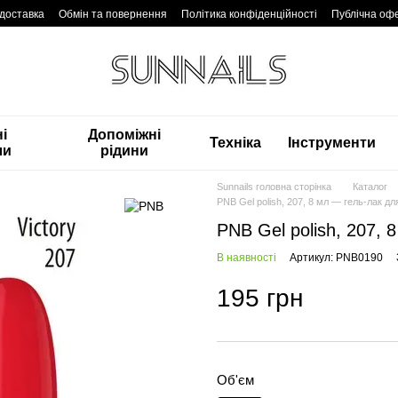
 доставка
Обмін та повернення
Політика конфіденційності
Публічна оф
і
Допоміжні
Техніка
Інструменти
ли
рідини
Sunnails головна сторінка
Каталог
PNB Gel polish, 207, 8 мл — гель-лак для
PNB Gel polish, 207, 
В наявності
Артикул: PNB0190
195 грн
Об'єм