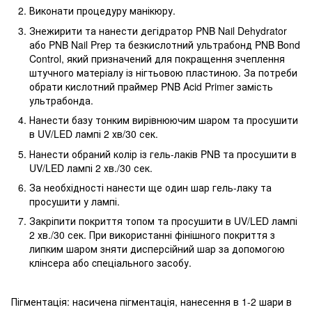
Виконати процедуру манікюру.
Знежирити та нанести дегідратор PNB Nail Dehydrator
або PNB Nail Prep та безкислотний ультрабонд PNB Bond
Control, який призначений для покращення зчеплення
штучного матеріалу із нігтьовою пластиною. За потреби
обрати кислотний праймер PNB Acid Primer замість
ультрабонда.
Нанести базу тонким вирівнюючим шаром та просушити
в UV/LED лампі 2 хв/30 сек.
Нанести обраний колір із гель-лаків PNB та просушити в
UV/LED лампі 2 хв./30 сек.
За необхідності нанести ще один шар гель-лаку та
просушити у лампі.
Закріпити покриття топом та просушити в UV/LED лампі
2 хв./30 сек. При використанні фінішного покриття з
липким шаром зняти дисперсійний шар за допомогою
клінсера або cпеціального засобу.
Пігментація: насичена пігментація, нанесення в 1-2 шари в