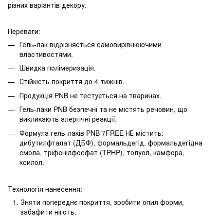
різних варіантів декору.
Переваги:
Гель-лак відрізняється самовирівнюючими
властивостями.
Швидка полімеризація.
Стійкість покриття до 4 тижнів.
Продукція PNB не тестується на тваринах.
Гель-лаки PNB безпечні та не містять речовин, що
викликають алергічні реакції.
Формула гель-лаків PNB 7FREE НЕ містить:
дибутилфталат (ДБФ), формальдегід, формальдегідна
смола, тріфенілфосфат (TPHP), толуол, камфора,
ксилол.
Технологія нанесення:
Зняти попереднє покриття, зробити опил форми,
забафити ніготь.