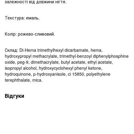
залежності від довжини нігтя.
Текстура: емаль.
Колір: рожево-сливовий.
Склад: Di-Hema trimethylhexyl dicarbamate, hema,
hydroxypropyl methacrylate, trimethyl-benzoyl diphenylphosphine
oxide, peg-9, dimethacrylate, butyl acetate, ethyl acetate,
isopropyl alcohol, hydroxycyclohexyl phenyl ketone,
hydroquinone, p-hydroxyanisole, ci 15850, polyethylene
terephthalate, mica.
Відгуки