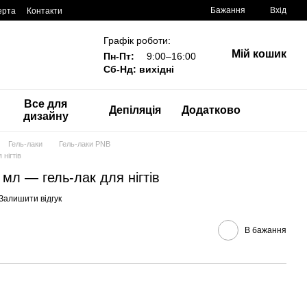
Бажання
Вхід
ерта
Контакти
Графік роботи:
Мій кошик
Пн-Пт:
9:00–16:00
Сб-Нд: вихідні
Все для
Депіляція
Додатково
дизайну
Гель-лаки
Гель-лаки PNB
 нігтів
8 мл — гель-лак для нігтів
Залишити відгук
В бажання