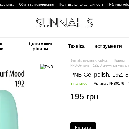
 доставка
Обмін та повернення
Політика конфіденційності
Публічна оф
і
Допоміжні
Техніка
Інструменти
ли
рідини
Sunnails головна сторінка
Каталог
PNB Gel polish, 192, 8 мл — гель-лак для
PNB Gel polish, 192, 
В наявності
Артикул: PNB0176
195 грн
Купити