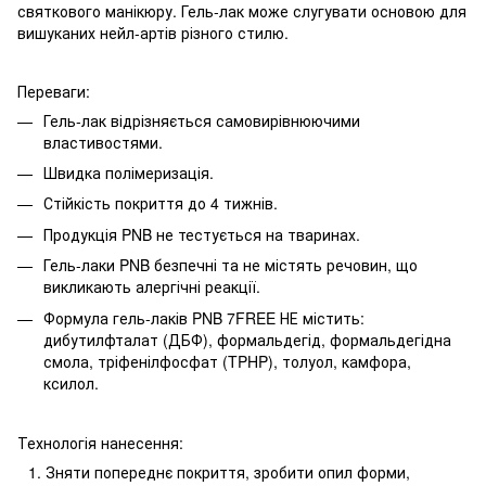
святкового манікюру. Гель-лак може слугувати основою для
вишуканих нейл-артів різного стилю.
Переваги:
Гель-лак відрізняється самовирівнюючими
властивостями.
Швидка полімеризація.
Стійкість покриття до 4 тижнів.
Продукція PNB не тестується на тваринах.
Гель-лаки PNB безпечні та не містять речовин, що
викликають алергічні реакції.
Формула гель-лаків PNB 7FREE НЕ містить:
дибутилфталат (ДБФ), формальдегід, формальдегідна
смола, тріфенілфосфат (TPHP), толуол, камфора,
ксилол.
Технологія нанесення:
Зняти попереднє покриття, зробити опил форми,