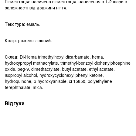
Пігментація: насичена пігментація, нанесення в 1-2 шари в
залежності від довжини нігтя.
Текстура: емаль.
Колір: рожево-ліловий.
Склад: Di-Hema trimethylhexyl dicarbamate, hema,
hydroxypropyl methacrylate, trimethyl-benzoyl diphenylphosphine
oxide, peg-9, dimethacrylate, butyl acetate, ethyl acetate,
isopropyl alcohol, hydroxycyclohexyl phenyl ketone,
hydroquinone, p-hydroxyanisole, ci 15850, polyethylene
terephthalate, mica.
Відгуки