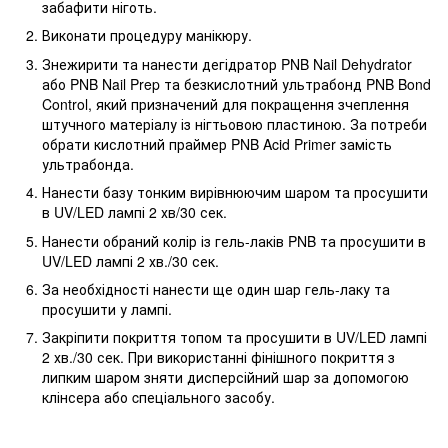
забафити ніготь.
Виконати процедуру манікюру.
Знежирити та нанести дегідратор PNB Nail Dehydrator
або PNB Nail Prep та безкислотний ультрабонд PNB Bond
Control, який призначений для покращення зчеплення
штучного матеріалу із нігтьовою пластиною. За потреби
обрати кислотний праймер PNB Acid Primer замість
ультрабонда.
Нанести базу тонким вирівнюючим шаром та просушити
в UV/LED лампі 2 хв/30 сек.
Нанести обраний колір із гель-лаків PNB та просушити в
UV/LED лампі 2 хв./30 сек.
За необхідності нанести ще один шар гель-лаку та
просушити у лампі.
Закріпити покриття топом та просушити в UV/LED лампі
2 хв./30 сек. При використанні фінішного покриття з
липким шаром зняти дисперсійний шар за допомогою
клінсера або cпеціального засобу.