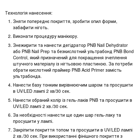
Технологія нанесення:
Зняти попереднє покриття, зробити опил форми,
забафити ніготь.
Виконати процедуру манікюру.
Знежирити та нанести дегідратор PNB Nail Dehydrator
або PNB Nail Prep та безкислотний ультрабонд PNB Bond
Control, який призначений для покращення зчеплення
штучного матеріалу із нігтьовою пластиною. За потреби
обрати кислотний праймер PNB Acid Primer замість
ультрабонда.
Нанести базу тонким вирівнюючим шаром та просушити
в UV/LED лампі 2 хв/30 сек.
Нанести обраний колір із гель-лаків PNB та просушити в
UV/LED лампі 2 хв./30 сек.
За необхідності нанести ще один шар гель-лаку та
просушити у лампі.
Закріпити покриття топом та просушити в UV/LED лампі
2 хв./30 сек. При використанні фінішного покриття з