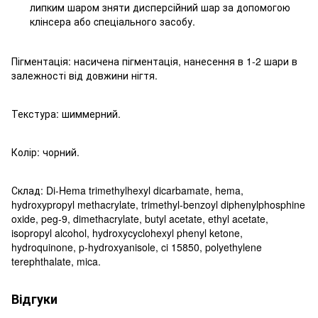
липким шаром зняти дисперсійний шар за допомогою
клінсера або cпеціального засобу.
Пігментація: насичена пігментація, нанесення в 1-2 шари в
залежності від довжини нігтя.
Текстура: шиммерний.
Колір: чорний.
Склад: Di-Hema trimethylhexyl dicarbamate, hema,
hydroxypropyl methacrylate, trimethyl-benzoyl diphenylphosphine
oxide, peg-9, dimethacrylate, butyl acetate, ethyl acetate,
isopropyl alcohol, hydroxycyclohexyl phenyl ketone,
hydroquinone, p-hydroxyanisole, ci 15850, polyethylene
terephthalate, mica.
Відгуки