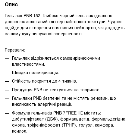
Опис
Гель-лак PNB 152. Глибоко-чорний гель-лак ідеально
доповнює золотавий гліттер найтоншої текстури. Чудово
підійде для створення святкових нейл-артів, які додадуть
вашому луку вишуканої завершеності.
Переваги:
Гель-лак відрізняється самовирівнюючими
властивостями.
Швидка полімеризація.
Стійкість покриття до 4 тижнів.
Продукція PNB не тестується на тваринах.
Гель-лаки PNB безпечні та не містять речовин, що
викликають алергічні реакції.
Формула гель-лаків PNB 7FREE НЕ містить:
дибутилфталат (ДБФ), формальдегід, формальдегідна
смола, тріфенілфосфат (TPHP), толуол, камфора,
ксилол.