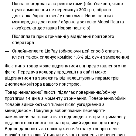
Повна передплата за реквізитами (обов’язкова, якщо
сума замовлення не перевищує 300 грн, обрана
доставка Укрпоштою / у поштомат Нової пошти /
міжнародна доставка / обрана доставка Meest Пошта
/ кур'єрська доставка Новою поштою)
Післяплата при отриманні у відділенні поштового
оператора
Онлайн-оплата LiqPay (обираючи цей спосіб оплати,
клієнт також сплачує комісію 1,6% від суми замовлення)
Фактично товар може відрізнятися від представленого на
фото. Передача кольору продукції на сайті може
відрізнятися та залежить від налаштувань параметрів
дисплея/монітора вашого пристрою.
Товар неналежної якості підлягає поверненню/обміну
протягом 14 днів з моменту отримання. Повернення/обмін
товарів здійснюється тільки після узгодження з
менеджером. Покупець зобов'язаний перевіряти
замовлення на цілісність та відповідність при отриманні у
відділені поштового оператора, який здіснює доставку.
Відповідальність за пошкодження/втрату товарів несе
служба доставки. У випадку, якщо покупець не перевірив