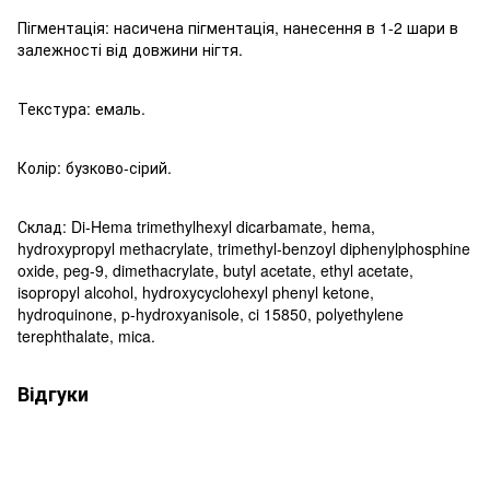
Пігментація: насичена пігментація, нанесення в 1-2 шари в
залежності від довжини нігтя.
Текстура: емаль.
Колір: бузково-сірий.
Склад: Di-Hema trimethylhexyl dicarbamate, hema,
hydroxypropyl methacrylate, trimethyl-benzoyl diphenylphosphine
oxide, peg-9, dimethacrylate, butyl acetate, ethyl acetate,
isopropyl alcohol, hydroxycyclohexyl phenyl ketone,
hydroquinone, p-hydroxyanisole, ci 15850, polyethylene
terephthalate, mica.
Відгуки