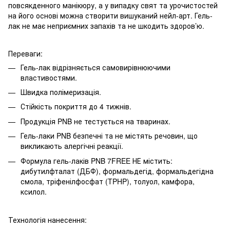
повсякденного манікюру, а у випадку свят та урочистостей
на його основі можна створити вишуканий нейл-арт. Гель-
лак не має неприємних запахів та не шкодить здоров’ю.
Переваги:
Гель-лак відрізняється самовирівнюючими
властивостями.
Швидка полімеризація.
Стійкість покриття до 4 тижнів.
Продукція PNB не тестується на тваринах.
Гель-лаки PNB безпечні та не містять речовин, що
викликають алергічні реакції.
Формула гель-лаків PNB 7FREE НЕ містить:
дибутилфталат (ДБФ), формальдегід, формальдегідна
смола, тріфенілфосфат (TPHP), толуол, камфора,
ксилол.
Технологія нанесення: