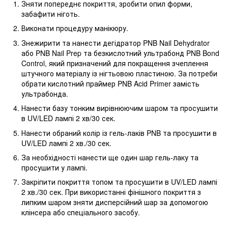
Зняти попереднє покриття, зробити опил форми,
забафити ніготь.
Виконати процедуру манікюру.
Знежирити та нанести дегідратор PNB Nail Dehydrator
або PNB Nail Prep та безкислотний ультрабонд PNB Bond
Control, який призначений для покращення зчеплення
штучного матеріалу із нігтьовою пластиною. За потреби
обрати кислотний праймер PNB Acid Primer замість
ультрабонда.
Нанести базу тонким вирівнюючим шаром та просушити
в UV/LED лампі 2 хв/30 сек.
Нанести обраний колір із гель-лаків PNB та просушити в
UV/LED лампі 2 хв./30 сек.
За необхідності нанести ще один шар гель-лаку та
просушити у лампі.
Закріпити покриття топом та просушити в UV/LED лампі
2 хв./30 сек. При використанні фінішного покриття з
липким шаром зняти дисперсійний шар за допомогою
клінсера або cпеціального засобу.