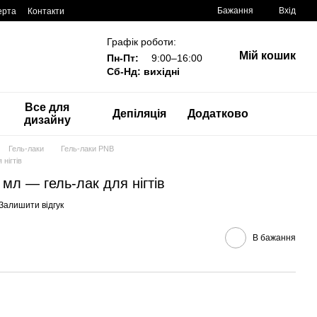
Бажання
Вхід
ерта
Контакти
Графік роботи:
Мій кошик
Пн-Пт:
9:00–16:00
Сб-Нд: вихідні
Все для
Депіляція
Додатково
дизайну
Гель-лаки
Гель-лаки PNB
 нігтів
8 мл — гель-лак для нігтів
Залишити відгук
В бажання