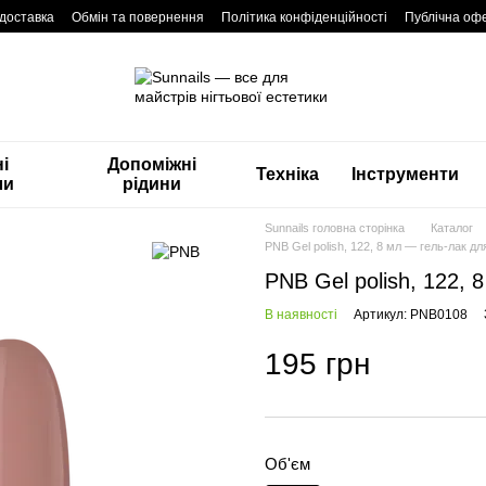
 доставка
Обмін та повернення
Політика конфіденційності
Публічна оф
і
Допоміжні
Техніка
Інструменти
ли
рідини
Sunnails головна сторінка
Каталог
PNB Gel polish, 122, 8 мл — гель-лак для
PNB Gel polish, 122, 
В наявності
Артикул: PNB0108
195 грн
Об'єм