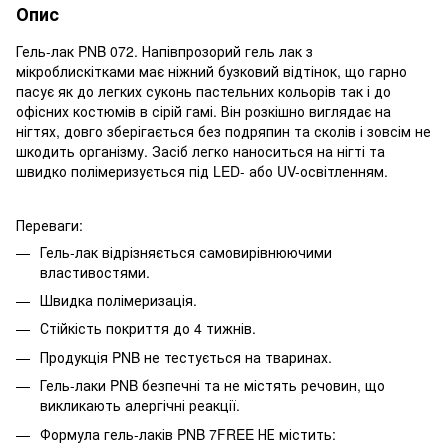
Опис
Гель-лак PNB 072. Напівпрозорий гель лак з
мікроблискітками має ніжний бузковий відтінок, що гарно
пасує як до легких суконь пастельних кольорів так і до
офісних костюмів в сірій гамі. Він розкішно виглядає на
нігтях, довго зберігається без подряпин та сколів і зовсім не
шкодить організму. Засіб легко наноситься на нігті та
швидко полімеризується під LED- або UV-освітленням.
Переваги:
Гель-лак відрізняється самовирівнюючими
властивостями.
Швидка полімеризація.
Стійкість покриття до 4 тижнів.
Продукція PNB не тестується на тваринах.
Гель-лаки PNB безпечні та не містять речовин, що
викликають алергічні реакції.
Формула гель-лаків PNB 7FREE НЕ містить: