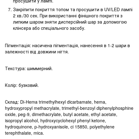
просушити у лампі.
Закріпити покриття топом та просушити в UV/LED лампі
2 хв./30 сек. При використанні фінішного покриття з
липким шаром зняти дисперсійний шар за допомогою
клінсера або cпеціального засобу.
Пігментація: насичена пігментація, нанесення в 1-2 шари в
залежності від довжини нігтя.
Текстура: шиммерний.
Колір: бузковий.
Склад: Di-Hema trimethylhexyl dicarbamate, hema,
hydroxypropyl methacrylate, trimethyl-benzoyl diphenylphosphine
oxide, peg-9, dimethacrylate, butyl acetate, ethyl acetate,
isopropyl alcohol, hydroxycyclohexyl phenyl ketone,
hydroquinone, p-hydroxyanisole, ci 15850, polyethylene
terephthalate, mica.