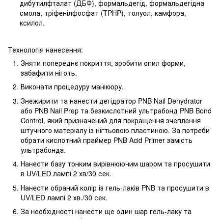
дибутилфталат (ДБФ), формальдегід, формальдегідна
смола, тріфенілфосфат (TPHP), толуол, камфора,
ксилол.
Технологія нанесення:
Зняти попереднє покриття, зробити опил форми,
забафити ніготь.
Виконати процедуру манікюру.
Знежирити та нанести дегідратор PNB Nail Dehydrator
або PNB Nail Prep та безкислотний ультрабонд PNB Bond
Control, який призначений для покращення зчеплення
штучного матеріалу із нігтьовою пластиною. За потреби
обрати кислотний праймер PNB Acid Primer замість
ультрабонда.
Нанести базу тонким вирівнюючим шаром та просушити
в UV/LED лампі 2 хв/30 сек.
Нанести обраний колір із гель-лаків PNB та просушити в
UV/LED лампі 2 хв./30 сек.
За необхідності нанести ще один шар гель-лаку та