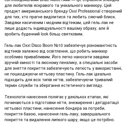
для любителів яскравого та унікального манікюру. Цей
продукт американського бренду Oxxi Professional створений
для тих, хто прагне виділитися та любить сяючий блиск.
Завдяки насиченим і модним відтінкам, цей гель-лак не
лише додасть індивідуальності вашому образу, але й
зробить буденний look більш святковим.
Гель-лак Oxxi Disco Boom №10 забезпечує різноманітність
відтінків залежно від освітлення, що робить манікюр
особливо привабливим. Його легко наносити завдяки
зручній ємності та якісному пензлику, а спеціальні засоби
для зняття покриття забезпечують легкість у використанні,
не пошкоджуючи нігтьову пластину. Гель-лак ідеально
підходить для всіх типів нігтів, забезпечуючи тривалий
термін служби та зберігання естетичного вигляду.
Технологія нанесення полягає у декількох етапах, які
починаються з підготовки нігтя, знежирення і дегідратації
нігтьової пластини, нанесення бондера за потреби,
покриття базою, нанесення гель-лаку, завершального
покриття та видалення липкого шару, якщо це потрібно.