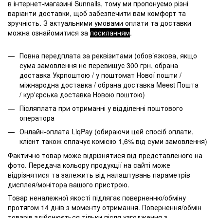
в інтернет-магазині Sunnails, тому ми пропонуємо різні
варіанти доставки, щоб забезпечити вам комфорт та
зручність. З актуальними умовами оплати та доставки
можна ознайомитися за
посиланням
.
Повна передплата за реквізитами (обов’язкова, якщо
сума замовлення не перевищує 300 грн, обрана
доставка Укрпоштою / у поштомат Нової пошти /
міжнародна доставка / обрана доставка Meest Пошта
/ кур'єрська доставка Новою поштою)
Післяплата при отриманні у відділенні поштового
оператора
Онлайн-оплата LiqPay (обираючи цей спосіб оплати,
клієнт також сплачує комісію 1,6% від суми замовлення)
Фактично товар може відрізнятися від представленого на
фото. Передача кольору продукції на сайті може
відрізнятися та залежить від налаштувань параметрів
дисплея/монітора вашого пристрою.
Товар неналежної якості підлягає поверненню/обміну
протягом 14 днів з моменту отримання. Повернення/обмін
товарів здійснюється тільки після узгодження з