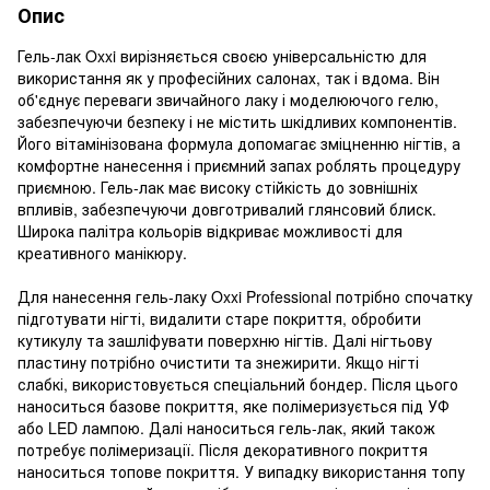
Опис
Гель-лак Oxxi вирізняється своєю універсальністю для
використання як у професійних салонах, так і вдома. Він
об'єднує переваги звичайного лаку і моделюючого гелю,
забезпечуючи безпеку і не містить шкідливих компонентів.
Його вітамінізована формула допомагає зміцненню нігтів, а
комфортне нанесення і приємний запах роблять процедуру
приємною. Гель-лак має високу стійкість до зовнішніх
впливів, забезпечуючи довготривалий глянсовий блиск.
Широка палітра кольорів відкриває можливості для
креативного манікюру.
Для нанесення гель-лаку Oxxi Professional потрібно спочатку
підготувати нігті, видалити старе покриття, обробити
кутикулу та зашліфувати поверхню нігтів. Далі нігтьову
пластину потрібно очистити та знежирити. Якщо нігті
слабкі, використовується спеціальний бондер. Після цього
наноситься базове покриття, яке полімеризується під УФ
або LED лампою. Далі наноситься гель-лак, який також
потребує полімеризації. Після декоративного покриття
наноситься топове покриття. У випадку використання топу