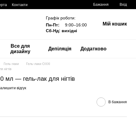
Бажання
Вхід
ерта
Контакти
Графік роботи:
Мій кошик
Пн-Пт:
9:00–16:00
Сб-Нд: вихідні
Все для
Депіляція
Додатково
дизайну
Гель-лаки
Гель-лаки OXXI
я нігтів
10 мл — гель-лак для нігтів
Залишити відгук
В бажання