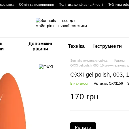
 доставка
Обмін та повернення
Політика конфіденційності
Публічна оф
і
Допоміжні
Техніка
Інструменти
ли
рідини
Sunnails головна сторінка
Каталог
OXXI gel polish, 003, 10 мл — гель-лак дл
OXXI gel polish, 003, 
В наявності
Артикул: OXXI156
170 грн
Купити