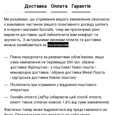
Доставка
Оплата
Гарантія
Ми розуміємо, що отримання вашого замовлення своєчасно
є важливою частиною вашого позитивного досвіду шопінгу
в інтернет-магазині Sunnails, тому ми пропонуємо різні
варіанти доставки, щоб забезпечити вам комфорт та
зручність. З актуальними умовами оплати та доставки
можна ознайомитися за
посиланням
.
Повна передплата за реквізитами (обов’язкова, якщо
сума замовлення не перевищує 300 грн, обрана
доставка Укрпоштою / у поштомат Нової пошти /
міжнародна доставка / обрана доставка Meest Пошта
/ кур'єрська доставка Новою поштою)
Післяплата при отриманні у відділенні поштового
оператора
Онлайн-оплата LiqPay (обираючи цей спосіб оплати,
клієнт також сплачує комісію 1,6% від суми замовлення)
Фактично товар може відрізнятися від представленого на
фото. Передача кольору продукції на сайті може