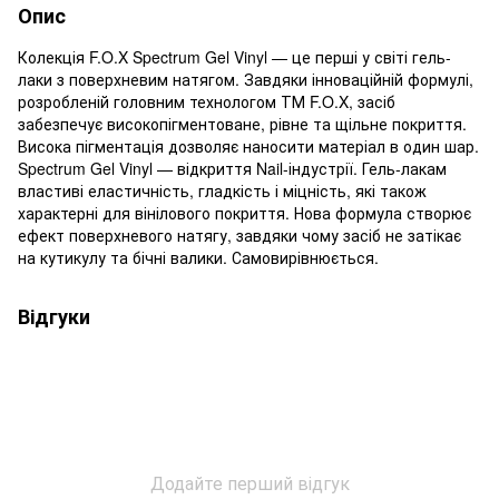
Опис
Колекція F.O.X Spectrum Gel Vinyl — це перші у світі гель-
лаки з поверхневим натягом. Завдяки інноваційній формулі,
розробленій головним технологом ТМ F.O.X, засіб
забезпечує високопігментоване, рівне та щільне покриття.
Висока пігментація дозволяє наносити матеріал в один шар.
Spectrum Gel Vinyl — відкриття Nail-індустрії. Гель-лакам
властиві еластичність, гладкість і міцність, які також
характерні для вінілового покриття. Нова формула створює
ефект поверхневого натягу, завдяки чому засіб не затікає
на кутикулу та бічні валики. Самовирівнюється.
Відгуки
Додайте перший відгук