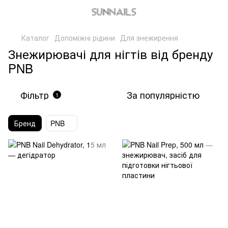
Каталог
Допоміжні рідини
Для знежирення
Знежирювачі для нігтів від бренду
PNB
Фільтр
За популярністю
1
Бренд
PNB