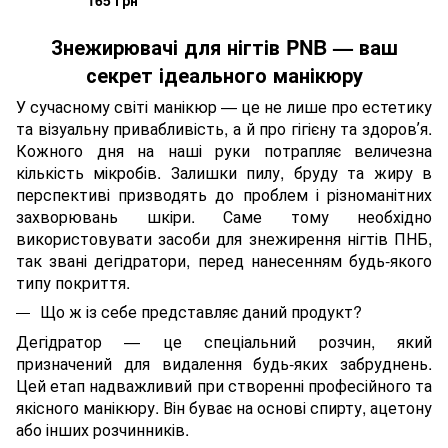
165 грн
Знежирювачі для нігтів PNB — ваш
секрет ідеального манікюру
У сучасному світі манікюр — це не лише про естетику
та візуальну привабливість, а й про гігієну та здоровʼя.
Кожного дня на наші руки потрапляє величезна
кількість мікробів. Залишки пилу, бруду та жиру в
перспективі призводять до проблем і різноманітних
захворювань шкіри. Саме тому необхідно
використовувати засоби для знежирення нігтів ПНБ,
так звані дегідратори, перед нанесенням будь-якого
типу покриття.
Що ж із себе представляє даний продукт?
Дегідратор — це спеціальний розчин, який
призначений для видалення будь-яких забруднень.
Цей етап надважливий при створенні професійного та
якісного манікюру. Він буває на основі спирту, ацетону
або інших розчинників.