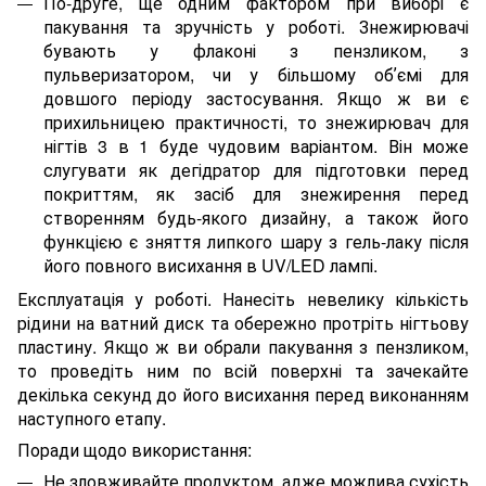
По-друге, ще одним фактором при виборі є
пакування та зручність у роботі. Знежирювачі
бувають у флаконі з пензликом, з
пульверизатором, чи у більшому обʼємі для
довшого періоду застосування. Якщо ж ви є
прихильницею практичності, то знежирювач для
нігтів 3 в 1 буде чудовим варіантом. Він може
слугувати як дегідратор для підготовки перед
покриттям, як засіб для знежирення перед
створенням будь-якого дизайну, а також його
функцією є зняття липкого шару з гель-лаку після
його повного висихання в UV/LED лампі.
Експлуатація у роботі. Нанесіть невелику кількість
рідини на ватний диск та обережно протріть нігтьову
пластину. Якщо ж ви обрали пакування з пензликом,
то проведіть ним по всій поверхні та зачекайте
декілька секунд до його висихання перед виконанням
наступного етапу.
Поради щодо використання:
Не зловживайте продуктом, адже можлива сухість