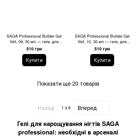
SAGA Professional Builder Gel
SAGA Professional Builder Gel
Veil, 09, 30 мл — гель для
Veil, 10, 30 мл — гель для
нарощення
нарощення
510 грн
510 грн
Купити
Купити
Показати ще 20 товарів
Назад
Вперед
1
з 6
Гелі для нарощування нігтів SAGA
professional: необхідні в арсеналі