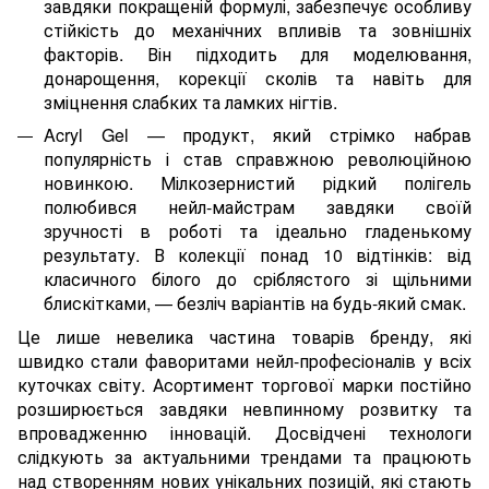
завдяки покращеній формулі, забезпечує особливу
стійкість до механічних впливів та зовнішніх
факторів. Він підходить для моделювання,
донарощення, корекції сколів та навіть для
зміцнення слабких та ламких нігтів.
Acryl Gel — продукт, який стрімко набрав
популярність і став справжною революційною
новинкою. Мілкозернистий рідкий полігель
полюбився нейл-майстрам завдяки своїй
зручності в роботі та ідеально гладенькому
результату. В колекції понад 10 відтінків: від
класичного білого до сріблястого зі щільними
блискітками, — безліч варіантів на будь-який смак.
Це лише невелика частина товарів бренду, які
швидко стали фаворитами нейл-професіоналів у всіх
куточках світу. Асортимент торгової марки постійно
розширюється завдяки невпинному розвитку та
впровадженню інновацій. Досвідчені технологи
слідкують за актуальними трендами та працюють
над створенням нових унікальних позицій, які стають