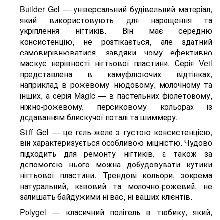
Builder Gel — універсальний будівельний матеріал,
який використовують для нарощення та
укріплення нігтиків. Він має середню
консистенцію, не розтікається, але здатний
самовирівнюватися, завдяки чому ефективно
маскує нерівності нігтьової пластини. Серія Veil
представлена в камуфлюючих відтінках,
наприклад в рожевому, нюдовому, молочному та
інших, а серія Magic — в пастельних фіолетовому,
ніжно-рожевому, персиковому кольорах із
додаванням блискучої поталі та шиммеру.
Stiff Gel — це гель-желе з густою консистенцією,
він характеризується особливою міцністю. Чудово
підходить для ремонту нігтиків, а також за
допомогою нього можна добудовувати кутики
нігтьової пластини. Трендові кольори, зокрема
натуральний, кавовий та молочно-рожевий, не
залишать байдужими ні вас, ні ваших клієнтів.
Polygel — класичний полігель в тюбику, який,