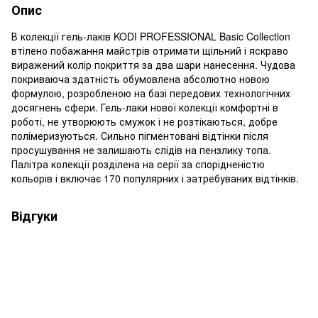
Опис
В колекції гель-лаків KODI PROFESSIONAL Basic Collection
втілено побажання майстрів отримати щільний і яскраво
виражений колір покриття за два шари нанесення. Чудова
покриваюча здатність обумовлена абсолютно новою
формулою, розробленою на базі передових технологічних
досягнень сфери. Гель-лаки нової колекції комфортні в
роботі, не утворюють смужок і не розтікаються, добре
полімеризуються. Сильно пігментовані відтінки після
просушування не залишають слідів на пензлику топа.
Палітра колекції розділена на серії за спорідненістю
кольорів і включає 170 популярних і затребуваних відтінків.
Відгуки