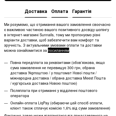
Доставка
Оплата
Гарантія
Ми розуміємо, що отримання вашого замовлення своєчасно
є важливою частиною вашого позитивного досвіду шопінгу
в інтернет-магазині Sunnails, тому ми пропонуємо різні
варіанти доставки, щоб забезпечити вам комфорт та
зручність. З актуальними умовами оплати та доставки
можна ознайомитися за
посиланням
.
Повна передплата за реквізитами (обов’язкова, якщо
сума замовлення не перевищує 300 грн, обрана
доставка Укрпоштою / у поштомат Нової пошти /
міжнародна доставка / обрана доставка Meest Пошта
/ кур'єрська доставка Новою поштою)
Післяплата при отриманні у відділенні поштового
оператора
Онлайн-оплата LiqPay (обираючи цей спосіб оплати,
клієнт також сплачує комісію 1,6% від суми замовлення)
Фактично товар може відрізнятися від представленого на