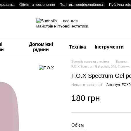
 доставка
Обмін та повернення
Політика конфіденційності
Публічна оф
і
Допоміжні
Техніка
Інструменти
ли
рідини
Sunnails головна сторінка
Каталог
F.O.X Spectrum Gel polish, 046, 7 мл — г
F.O.X Spectrum Gel po
Немає в наявності
Артикул: FOX
180 грн
Об'єм