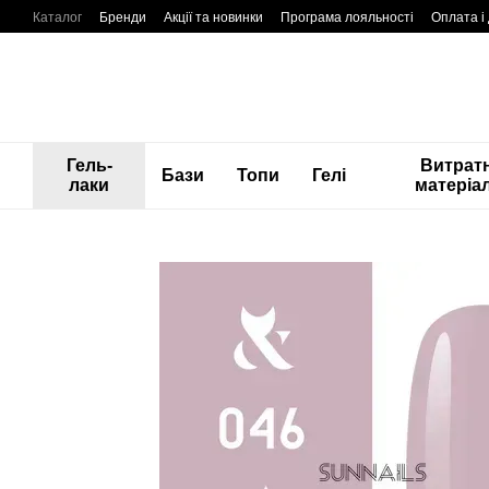
Перейти до основного контенту
Каталог
Бренди
Акції та новинки
Програма лояльності
Оплата і
Гель-
Витратн
Бази
Топи
Гелі
лаки
матеріа