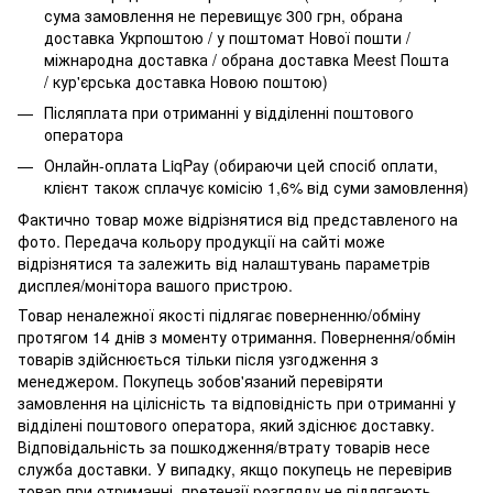
сума замовлення не перевищує 300 грн, обрана
доставка Укрпоштою / у поштомат Нової пошти /
міжнародна доставка / обрана доставка Meest Пошта
/ кур'єрська доставка Новою поштою)
Післяплата при отриманні у відділенні поштового
оператора
Онлайн-оплата LiqPay (обираючи цей спосіб оплати,
клієнт також сплачує комісію 1,6% від суми замовлення)
Фактично товар може відрізнятися від представленого на
фото. Передача кольору продукції на сайті може
відрізнятися та залежить від налаштувань параметрів
дисплея/монітора вашого пристрою.
Товар неналежної якості підлягає поверненню/обміну
протягом 14 днів з моменту отримання. Повернення/обмін
товарів здійснюється тільки після узгодження з
менеджером. Покупець зобов'язаний перевіряти
замовлення на цілісність та відповідність при отриманні у
відділені поштового оператора, який здіснює доставку.
Відповідальність за пошкодження/втрату товарів несе
служба доставки. У випадку, якщо покупець не перевірив
товар при отриманні, претензії розгляду не підлягають.