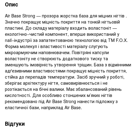
Опис
Air Base Strong — прозора жорстка база для міцних нігтів .
Значно покращує міцність покриття на тонкій нігтьовій
пластині. До складу матеріалу входить воластоніт —
екологічно−чистий компонент, вперше використаний у
nail−індустрії за запатентованою технологією від ТМ F.O.X.
Форма молекул і властивості матеріалу слугують
мікроармуючим наповнювачем. Повітряні капсули
воластоніту не створюють додаткового тиску та
зменшують імовірність утворення тріщин. База з відмінними
адґезивними властивостями покращує міцність покриття,
стійка до перепадів температури. Засіб зручний у роботі,
зберігає архітектуру нігтя, самовирівнюється і не
розтікається на бічні валики. Має збалансований рівень
кислотності. Для особливо стоншених м’яких нігтів
рекомендовано під Air Base Strong нанести підложку з
еластичної бази, наприклад Air Base.
Відгуки